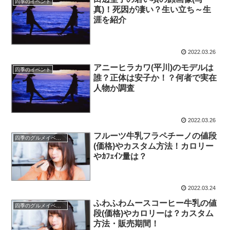
四季のイベント
真)！死因が凄い？生い立ち～生
涯を紹介
2022.03.26
アニーヒラカワ(平川)のモデルは
四季のイベント
誰？正体は安子か！？何者で実在
人物か調査
2022.03.26
フルーツ牛乳フラペチーノの値段
四季のグルメイベント
(価格)やカスタム方法！カロリー
やｶﾌｪｲﾝ量は？
2022.03.24
ふわふわムースコーヒー牛乳の値
四季のグルメイベント
段(価格)やカロリーは？カスタム
方法・販売期間！