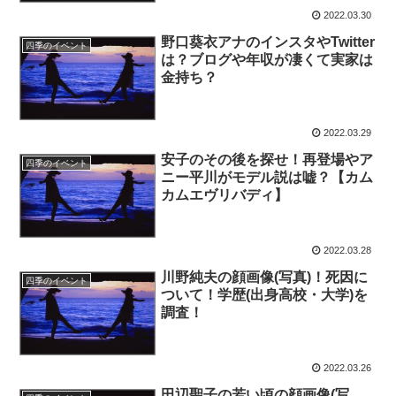
2022.03.30
野口葵衣アナのインスタやTwitter
四季のイベント
は？ブログや年収が凄くて実家は
金持ち？
2022.03.29
安子のその後を探せ！再登場やア
四季のイベント
ニー平川がモデル説は嘘？【カム
カムエヴリバディ】
2022.03.28
川野純夫の顔画像(写真)！死因に
四季のイベント
ついて！学歴(出身高校・大学)を
調査！
2022.03.26
田辺聖子の若い頃の顔画像(写