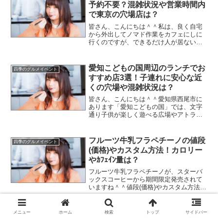
予約不要？混雑状況や営業時間内
で東京の穴場店は？
皆さん、こんにちは＾＾私は、良く自宅
から外出してノマド作業をカフェにしに
行くのですが、できるだけ人が居ない場
所に行っています。そもそも、飲食店に
仕事をしに行くなって言われちゃお終い
なんですが(笑)実は、2020年の3月下旬か
愛知こどもの国周辺のランチでお
四季のグルメイベント
ら東京都渋谷に「...
すすめ店3選！子連れに安心な近
くの穴場や混雑状況は？
皆さん、こんにちは＾＾愛知県西尾市に
あります「愛知こどもの国」では、文字
通り子供が楽しく遊べる広場やアトラク
ションが楽しめるスポットです。子供の
国は、2つの山々を利用した巨大なレジャ
ースポットなんですが、中でもミニSLが
フルーツ牛乳フラペチーノの値段
四季のグルメイベント
置いてあるのは本物の...
(価格)やカスタム方法！カロリー
やｶﾌｪｲﾝ量は？
フルーツ牛乳フラペチーノが、スターバ
ックスコーヒーから期間限定発売されて
いますね＾＾値段(価格)やカスタム方法・
カロリーなどを知りたい人は多いのでは
ないでしょうか(*^^*)新作が出るたびに話
題になるスタバの商品ですが、季節のフ
都民割の日帰り一人旅の使い方！
メニュー
ホーム
検索
トップ
サイドバー
四季のグルメイベント