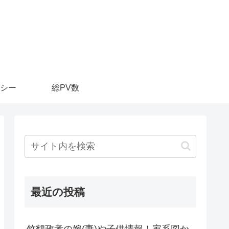
シー
総PV数
最近の投稿
竹鶴政孝の嫁(妻)や子供情報！家系図か